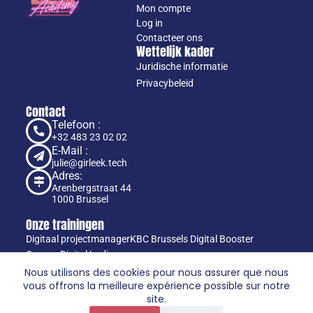
Mon compte
Log in
Contacteer ons
Wettelijk kader
Juridische informatie
Privacybeleid
Contact
Telefoon :
+32 483 23 02 02
E-Mail :
julie@girleek.tech
Adres:
Arenbergstraat 44
1000 Brussel
Onze trainingen
Digitaal projectmanager
KBC Brussels Digital Booster
Orange Digital Ladies
Taal
Nous utilisons des cookies pour nous assurer que nous
vous offrons la meilleure expérience possible sur notre
site.
Mijn account